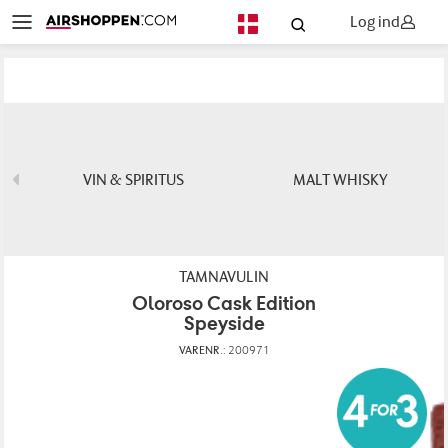
Log ind
DA
VIN & SPIRITUS
MALT WHISKY
TAMNAVULIN
Oloroso Cask Edition
Speyside
VARENR.:
200971