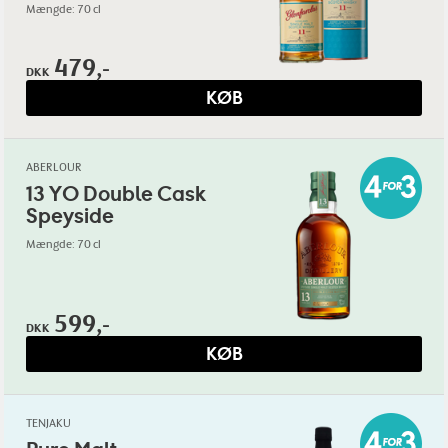
Mængde: 70 cl
479,-
DKK
KØB
ABERLOUR
13 YO Double Cask
Speyside
Mængde: 70 cl
599,-
DKK
KØB
TENJAKU