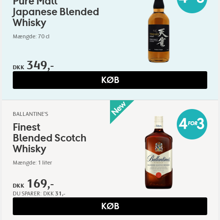
Pure Malt
Japanese Blended
Whisky
Mængde: 70 cl
349,-
DKK
KØB
BALLANTINE'S
Finest
Blended Scotch
Whisky
Mængde: 1 liter
169,-
DKK
DU SPARER:
DKK
31,-
KØB