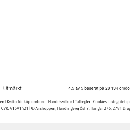
pen
Kvitto för köp ombord
Handelsvillkor
Tullregler
Cookies
Integritetsp
CVR: 41391421
© Airshoppen
, Handlingsvej Øst 7, Hangar 276, 2791 Dra