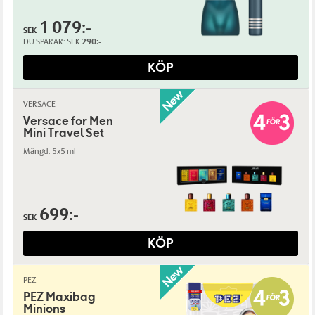
1 079:-
SEK
DU SPARAR:
SEK
290:-
KÖP
VERSACE
Versace for Men
Mini Travel Set
Mängd: 5x5 ml
699:-
SEK
KÖP
PEZ
PEZ Maxibag
Minions