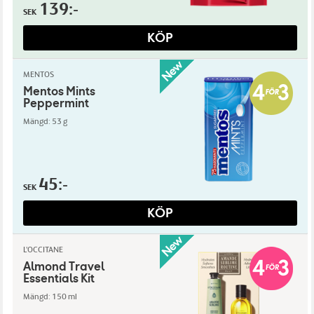
139:-
SEK
KÖP
MENTOS
Mentos Mints
Peppermint
Mängd: 53 g
45:-
SEK
KÖP
L'OCCITANE
Almond Travel
Essentials Kit
Mängd: 150 ml