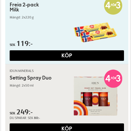
Freia 2-pack
Milk
Mängd: 2x220 g
119:-
SEK
KÖP
IDUN MINERALS
Setting Spray Duo
Mängd: 2x50 ml
249:-
SEK
DU SPARAR:
SEK
80:-
KÖP