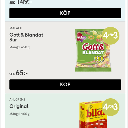
149:-
SEK
KÖP
MALACO
Gott & Blandat
Sur
Mängd: 450 g
65:-
SEK
KÖP
AHLGRENS
Original
Mängd: 400 g