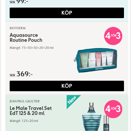
99:-
SEK
KÖP
BIOTHERM
Aquasource
Routine Pouch
Mängd: 75+50+50+20+20 ml
369:-
SEK
KÖP
JEAN PAUL GAULTIER
Le Male Travel Set
EdT 125 & 20 ml
Mängd: 125+20 ml