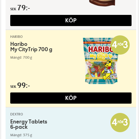
79:-
SEK
KÖP
HARIBO
Haribo
My CityTrip 700 g
Mängd: 700 g
99:-
SEK
KÖP
DEXTRO
Energy Tablets
6-pack
Mängd: 375 g