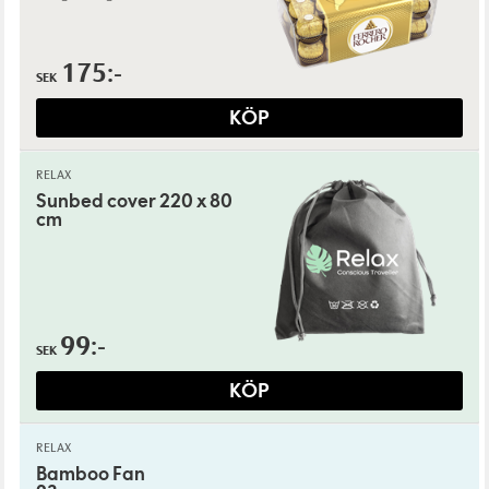
175:-
SEK
KÖP
RELAX
Sunbed cover 220 x 80
cm
99:-
SEK
KÖP
RELAX
Bamboo Fan