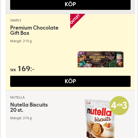
KÖP
SIMPLY
Premium Chocolate
Gift Box
Mängd: 210 g
169:-
SEK
KÖP
NUTELLA
Nutella Biscuits
20 st.
Mängd: 276 g