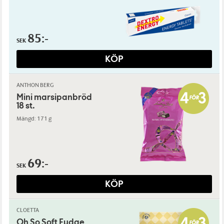
85:-
SEK
KÖP
ANTHON BERG
Mini marsipanbröd
18 st.
Mängd: 171 g
69:-
SEK
KÖP
CLOETTA
Oh So Soft Fudge