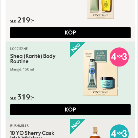
219:-
SEK
KÖP
L'OCCITANE
Shea (Karité) Body
Routine
Mängd: 150 ml
319:-
SEK
KÖP
BUSHMILLS
10 YO Sherry Cask