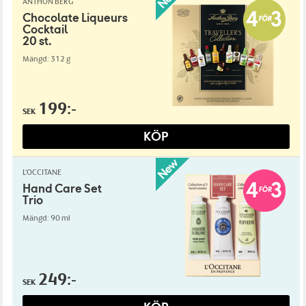
ANTHON BERG
Chocolate Liqueurs
Cocktail
20 st.
Mängd: 312 g
199:-
SEK
KÖP
L'OCCITANE
Hand Care Set
Trio
Mängd: 90 ml
249:-
SEK