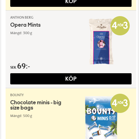
KÖP
ANTHON BERG
Opera Mints
Mängd: 300 g
69:-
SEK
KÖP
BOUNTY
Chocolate minis - big
size bags
Mängd: 500 g