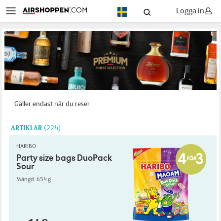
Logga in
SV
Gäller endast när du reser
ARTIKLAR
224
HARIBO
Party size bags DuoPack
Sour
Mängd: 654 g