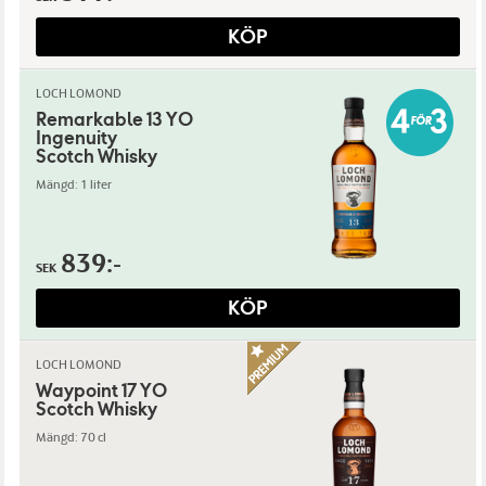
KÖP
LOCH LOMOND
Remarkable 13 YO
Ingenuity
Scotch Whisky
Mängd: 1 liter
839:-
SEK
KÖP
LOCH LOMOND
Waypoint 17 YO
Scotch Whisky
Mängd: 70 cl