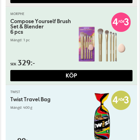
MORPHE
Compose Yourself Brush
Set & Blender
6 pcs
Mängd: 1 pc
329:-
SEK
KÖP
TWIST
Twist Travel Bag
Mängd: 400 g