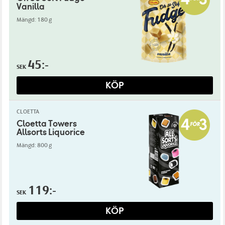
Vanilla
Mängd: 180 g
45:-
SEK
KÖP
CLOETTA
Cloetta Towers
Allsorts Liquorice
Mängd: 800 g
119:-
SEK
KÖP