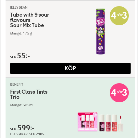
JELLY BEAN
Tube with 9 sour
flavours
Sour Mix Tube
Mängd: 175 g
55:-
SEK
KÖP
BENEFIT
First Class Tints
Trio
Mängd: 3x6 ml
599:-
SEK
DU SPARAR:
SEK
298:-