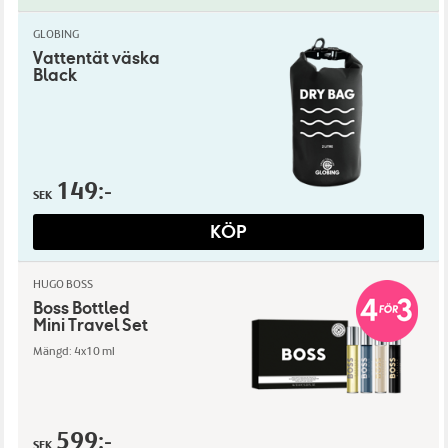
GLOBING
Vattentät väska
Black
149:-
SEK
KÖP
HUGO BOSS
Boss Bottled
Mini Travel Set
Mängd: 4x10 ml
599:-
SEK