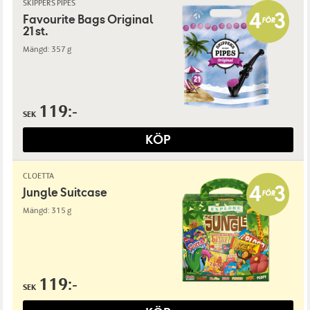
SKIPPERS PIPES
Favourite Bags Original
21 st.
Mängd: 357 g
119:-
SEK
KÖP
CLOETTA
Jungle Suitcase
Mängd: 315 g
119:-
SEK