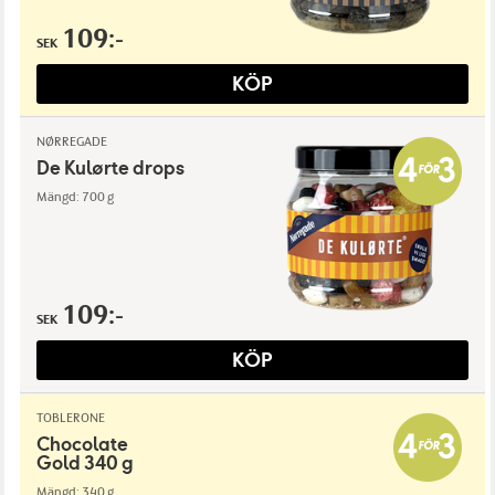
109:-
SEK
KÖP
NØRREGADE
De Kulørte drops
Mängd: 700 g
109:-
SEK
KÖP
TOBLERONE
Chocolate
Gold 340 g
Mängd: 340 g