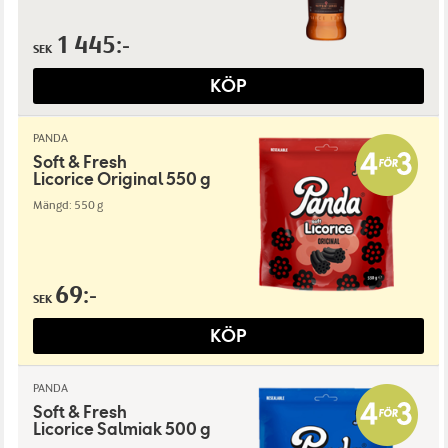
1 445:-
SEK
KÖP
PANDA
Soft & Fresh
Licorice Original 550 g
Mängd: 550 g
69:-
SEK
KÖP
PANDA
Soft & Fresh
Licorice Salmiak 500 g