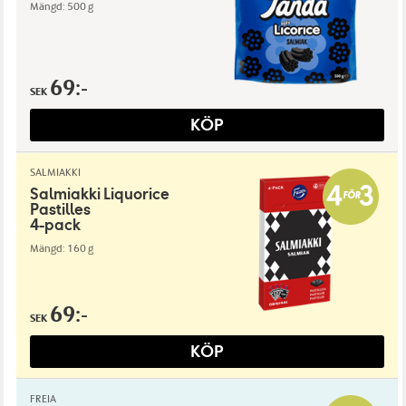
Mängd: 500 g
69:-
SEK
KÖP
SALMIAKKI
Salmiakki Liquorice
Pastilles
4-pack
Mängd: 160 g
69:-
SEK
KÖP
FREIA