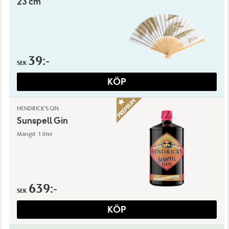
23 cm
39:-
SEK
KÖP
HENDRICK'S GIN
Sunspell Gin
Mängd: 1 liter
639:-
SEK
KÖP