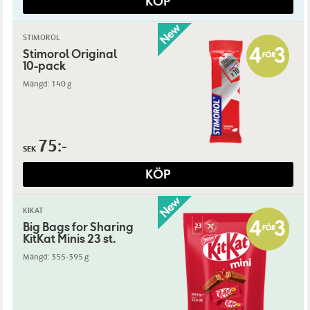
KÖP
STIMOROL
Stimorol Original
10-pack
Mängd: 140 g
75:-
SEK
KÖP
KIKAT
Big Bags for Sharing
KitKat Minis 23 st.
Mängd: 355-395 g