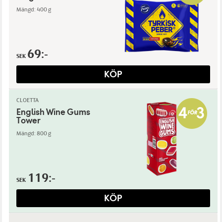
Mängd: 400 g
69:-
SEK
KÖP
CLOETTA
English Wine Gums
Tower
Mängd: 800 g
119:-
SEK
KÖP