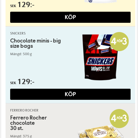
129:-
SEK
KÖP
SNICKERS
Chocolate minis - big
size bags
Mängd: 500 g
129:-
SEK
KÖP
FERRERO ROCHER
Ferrero Rocher
chocolate
30 st.
Mängd: 375 g