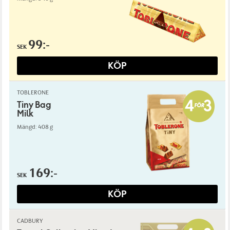
99:-
SEK
KÖP
TOBLERONE
Tiny Bag
Milk
Mängd: 408 g
169:-
SEK
KÖP
CADBURY