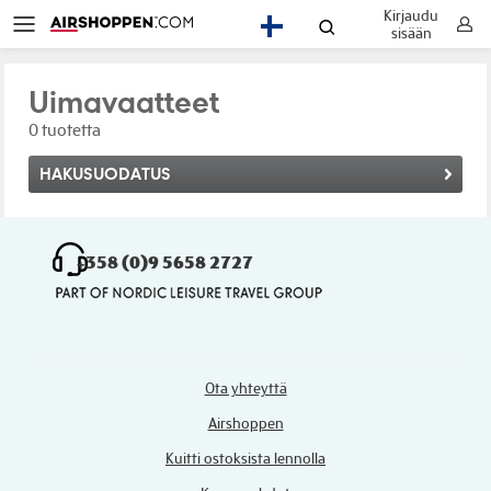
Kirjaudu
FI
sisään
Uimavaatteet
0 tuotetta
HAKUSUODATUS
+358 (0)9 5658 2727
Ota yhteyttä
Airshoppen
Kuitti ostoksista lennolla