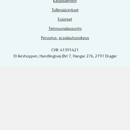
Kauppaehdot
Tullimääräykset
Evästeet
Tietosuojalausunto
Peruutus- ja palautusoikeus
CVR: 41391421
© Airshoppen
, Handlingsvej Øst 7, Hangar 276, 2791 Dragør