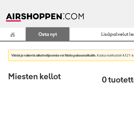
Osta nyt
Lisäpalvelut l
Viiniä ja väkeviä alkoholijuomia voi tilata paluumatkalle.
Koska matkustat A321-konet
Miesten kellot
0
tuotet