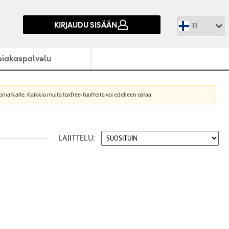
KIRJAUDU SISÄÄN
FI
siakaspalvelu
nomatkalle. Kaikkia muita taxfree-tuotteita voi edelleen ostaa.
LAJITTELU: