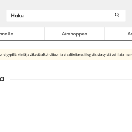
ennolla
Airshoppen
A
yypillä, viiniä ja väkeviä alkoholijuomia ei valitettavasti logistisista syistä voi tilata me
ta