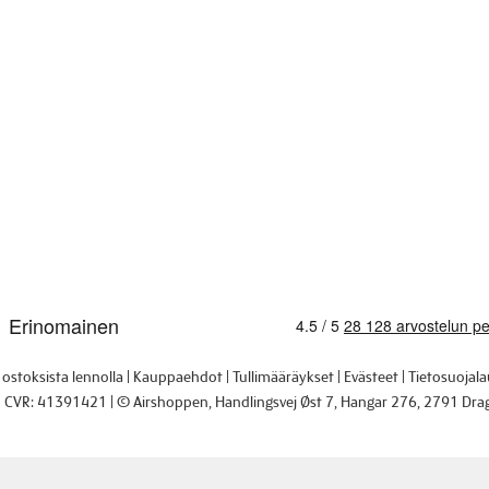
i ostoksista lennolla
Kauppaehdot
Tullimääräykset
Evästeet
Tietosuojal
CVR: 41391421
© Airshoppen
, Handlingsvej Øst 7, Hangar 276, 2791 Dra