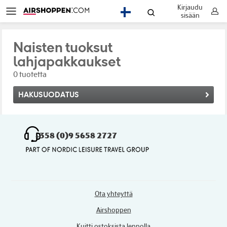
Kirjaudu
FI
sisään
Naisten tuoksut
lahjapakkaukset
0 tuotetta
HAKUSUODATUS
+358 (0)9 5658 2727
Ota yhteyttä
Airshoppen
Kuitti ostoksista lennolla