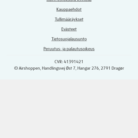
Kauppaehdot
Tullimääräykset
Evästeet
Tietosuojalausunto
Peruutus- ja palautusoikeus
CVR: 41391421
© Airshoppen
, Handlingsvej Øst 7, Hangar 276, 2791 Dragør