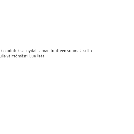
ikkia odotuksia löydät saman tuotteen suomalaiselta
lle välittömästi.
Lue lisää.