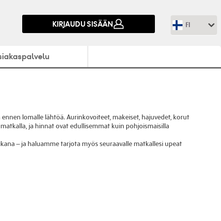
KIRJAUDU SISÄÄN
FI
siakaspalvelu
 ennen lomalle lähtöä. Aurinkovoiteet, makeiset, hajuvedet, korut
matkalla, ja hinnat ovat edullisemmat kuin pohjoismaisilla
kana – ja haluamme tarjota myös seuraavalle matkallesi upeat