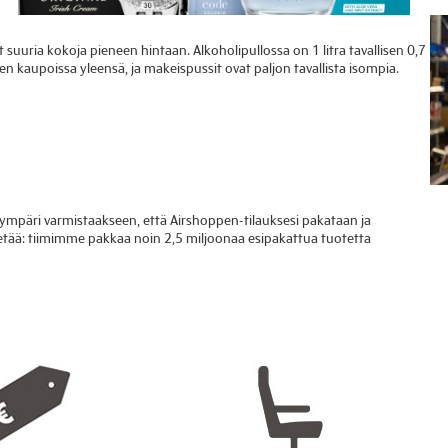
 suuria kokoja pieneen hintaan. Alkoholipullossa on 1 litra tavallisen 0,7
n kaupoissa yleensä, ja makeispussit ovat paljon tavallista isompia.
mpäri varmistaakseen, että Airshoppen-tilauksesi pakataan ja
tietää: tiimimme pakkaa noin 2,5 miljoonaa esipakattua tuotetta