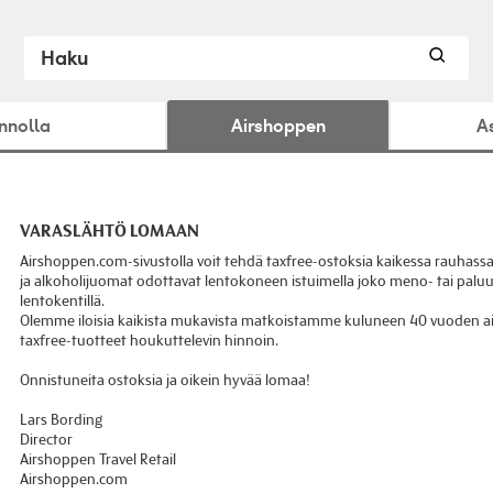
ennolla
Airshoppen
A
VARASLÄHTÖ LOMAAN
Airshoppen.com-sivustolla voit tehdä taxfree-ostoksia kaikessa rauhassa
ja alkoholijuomat odottavat lentokoneen istuimella joko meno- tai paluu
lentokentillä.
Olemme iloisia kaikista mukavista matkoistamme kuluneen 40 vuoden ai
taxfree-tuotteet houkuttelevin hinnoin.
Onnistuneita ostoksia ja oikein hyvää lomaa!
Lars Bording
Director
Airshoppen Travel Retail
Airshoppen.com