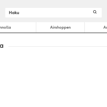
ennolla
Airshoppen
A
ta