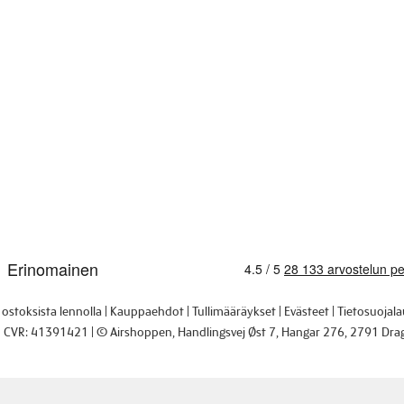
i ostoksista lennolla
Kauppaehdot
Tullimääräykset
Evästeet
Tietosuojal
CVR: 41391421
© Airshoppen
, Handlingsvej Øst 7, Hangar 276, 2791 Dra