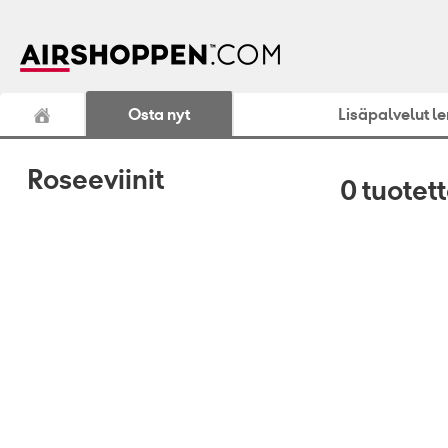
Osta nyt
Lisäpalvelut l
Roseeviinit
0
tuotet