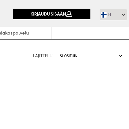
KIRJAUDU SISÄÄN
FI
siakaspalvelu
LAJITTELU: