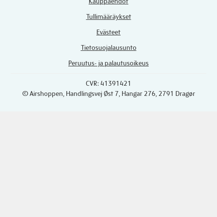
Kauppaehdot
Tullimääräykset
Evästeet
Tietosuojalausunto
Peruutus- ja palautusoikeus
CVR: 41391421
© Airshoppen
, Handlingsvej Øst 7, Hangar 276, 2791 Dragør