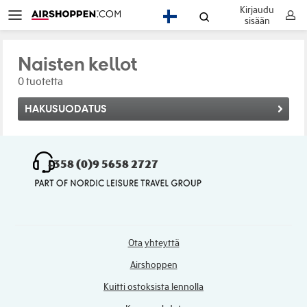
Kirjaudu
FI
sisään
Naisten kellot
0 tuotetta
HAKUSUODATUS
+358 (0)9 5658 2727
Ota yhteyttä
Airshoppen
Kuitti ostoksista lennolla