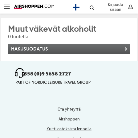
Kirjaudu
FI
sisään
Muut väkevät alkoholit
0 tuotetta
HAKUSUODATUS
+358 (0)9 5658 2727
Ota yhteyttä
Airshoppen
Kuitti ostoksista lennolla