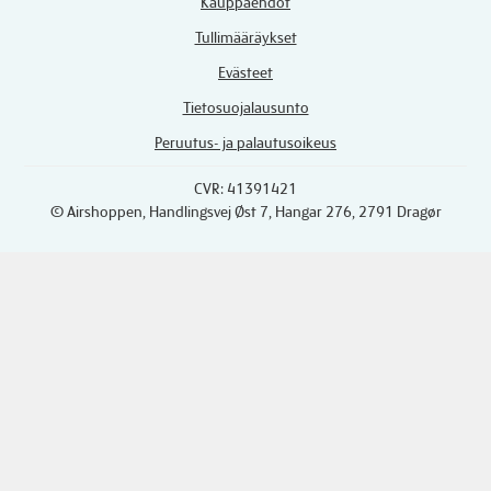
Kauppaehdot
Tullimääräykset
Evästeet
Tietosuojalausunto
Peruutus- ja palautusoikeus
CVR: 41391421
© Airshoppen
, Handlingsvej Øst 7, Hangar 276, 2791 Dragør