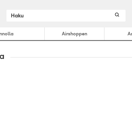
ennolla
Airshoppen
A
ta