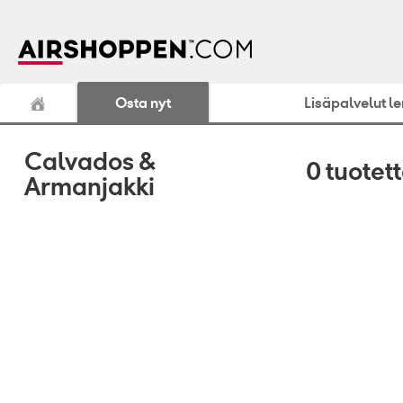
Osta nyt
Lisäpalvelut l
Calvados &
0
tuotet
Armanjakki