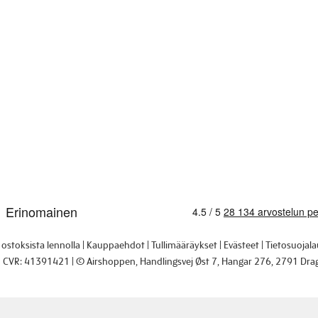
i ostoksista lennolla
Kauppaehdot
Tullimääräykset
Evästeet
Tietosuojal
CVR: 41391421
© Airshoppen
, Handlingsvej Øst 7, Hangar 276, 2791 Dra