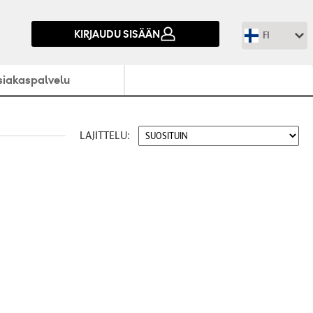
KIRJAUDU SISÄÄN
FI
siakaspalvelu
LAJITTELU: