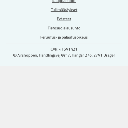
Kauppaehdot
Tullimääräykset
Evästeet
Tietosuojalausunto
Peruutus- ja palautusoikeus
CVR: 41391421
© Airshoppen
, Handlingsvej Øst 7, Hangar 276, 2791 Dragør