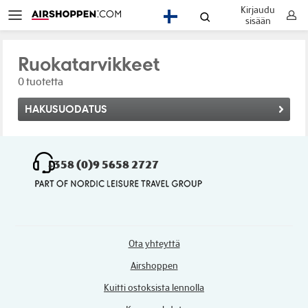
Kirjaudu
FI
sisään
Ruokatarvikkeet
0 tuotetta
HAKUSUODATUS
+358 (0)9 5658 2727
Ota yhteyttä
Airshoppen
Kuitti ostoksista lennolla