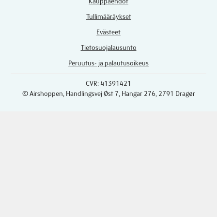
Kauppaehdot
Tullimääräykset
Evästeet
Tietosuojalausunto
Peruutus- ja palautusoikeus
CVR: 41391421
© Airshoppen
, Handlingsvej Øst 7, Hangar 276, 2791 Dragør