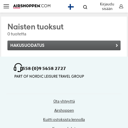
Kirjaudu
FI
sisään
Naisten tuoksut
0 tuotetta
HAKUSUODATUS
+358 (0)9 5658 2727
Ota yhteyttä
Airshoppen
Kuitti ostoksista lennolla