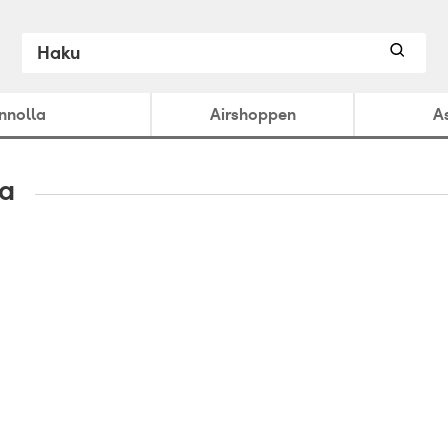
ennolla
Airshoppen
A
ta