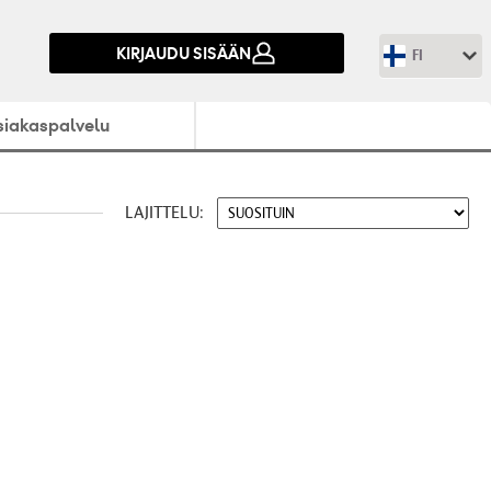
KIRJAUDU SISÄÄN
FI
siakaspalvelu
LAJITTELU: