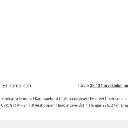
i ostoksista lennolla
Kauppaehdot
Tullimääräykset
Evästeet
Tietosuojal
CVR: 41391421
© Airshoppen
, Handlingsvej Øst 7, Hangar 276, 2791 Dra