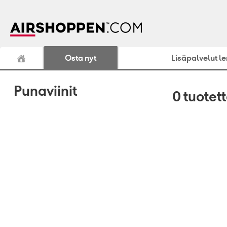
Osta nyt
Lisäpalvelut l
Punaviinit
0
tuotet