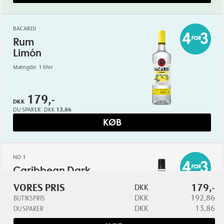
BACARDI
Rum
Limón
Mængde: 1 liter
179,-
DKK
DU SPARER:
DKK
13,86
KØB
NO.1
Caribbean Dark
Spiced Rum
VORES PRIS
179,-
DKK
Sweden
DKK
192,86
BUTIKSPRIS
Mængde: 1 liter
DKK
13,86
DU SPARER