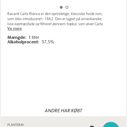
Bacardi Carta Blanca er den oprindelige, klassiske hvide rom,
som blev introduceret i 1862. Den er lagret på amerikanske,
lyse egetræsfade og filtreret gennem trækul, som giver Carta
Vis mere
Blanca en karakteristisk glathed og skøn cremet smag, der ikke
dominerer andre smagsvairanter. Den er derfor særdeles
Mængde:
1 liter
velegnet til at mixe i klassiske romcocktails som fx Mojito,
Alkoholprocent:
37,5%
Daiquiri, Bacardi & Cola samt Piña Colada, men er også skøn at
nyde ren.
Har du husket noget sødt og salt til hygge om aftenen på
hotellet?
Køb det
her
ANDRE HAR KØBT
PLANTERAY