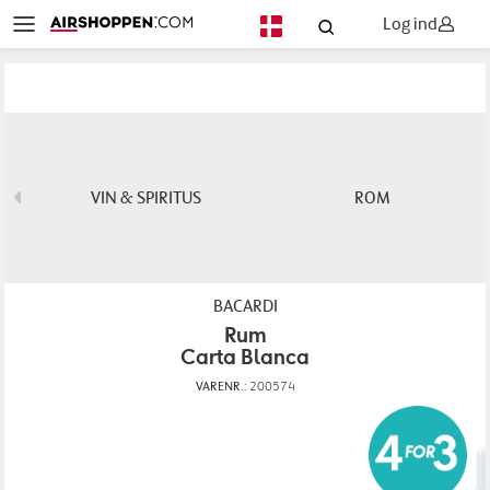
Log ind
DA
VIN & SPIRITUS
ROM
BACARDI
Rum
Carta Blanca
VARENR.:
200574