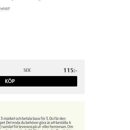
melskt!
115:-
SEK
KÖP
 3-märket och betala bara för 3. Du får den
pet. Det enda du behöver göra är att beställa 4
er) samlat för leverans på ut- eller hemresan. Om