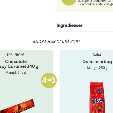
du köper 8 produkter i sam
12 produkter är de 3 billig
Ingredienser
ANDRA HAR OCKSÅ KÖPT
TOBLERONE
DAIM
Chocolate
Daim mini bag
ispy Caramel 340 g
Mängd: 250 g
Mängd: 340 g