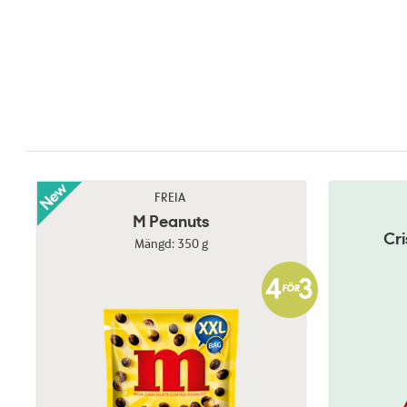
FREIA
M Peanuts
Cr
Mängd: 350 g