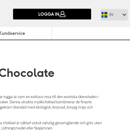
LOGGA IN
SV
Kundservice
 Chocolate
 tugga är som en exklusiv resa till den exotiska ökenstaden i
aker. Denna utsökta mjölkchoklad kombinerar de finaste
gekräm blandad med ekologisk, krossad, krispig majs och
.
 choklad är såklart också naturlig genomgående och görs utan
 sötningsmedel eller färgämnen.