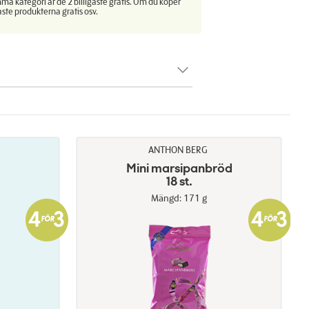
ma kategori är de 2 billigaste gratis. Om du köper
aste produkterna gratis osv.
ANTHON BERG
Mini marsipanbröd
18 st.
Mängd: 171 g