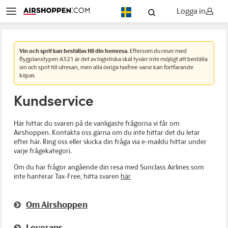
Logga in
SV
Vin och sprit kan beställas till din hemresa.
Eftersom du reser med
flygplanstypen A321 är det av logistiska skäl tyvärr inte möjligt att beställa
vin och sprit till utresan, men alla övriga taxfree-varor kan fortfarande
köpas.
Kundservice
Här hittar du svaren på de vanligaste frågorna vi får om
Airshoppen. Kontakta oss gärna om du inte hittar det du letar
efter här. Ring oss eller skicka din fråga via e-maildu hittar under
varje frågekategori.
Om du har frågor angående din resa med Sunclass Airlines som
inte hanterar Tax-Free, hitta svaren
här
Om Airshoppen
Leverans