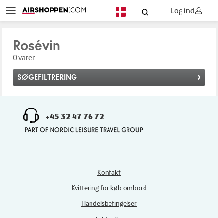
Log ind
DA
Rosévin
0 varer
SØGEFILTRERING
+45 32 47 76 72
Kontakt
Kvittering for køb ombord
Handelsbetingelser