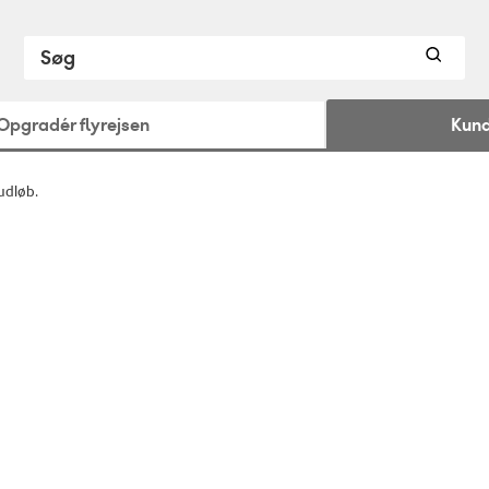
Opgradér flyrejsen
Kund
 udløb.