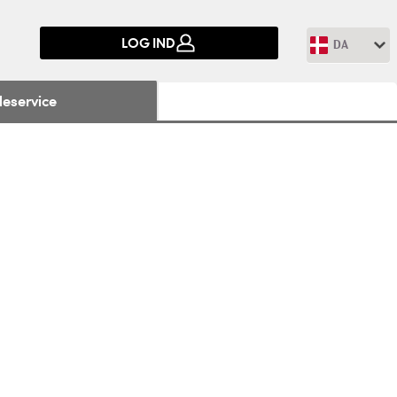
LOG IND
DA
eservice