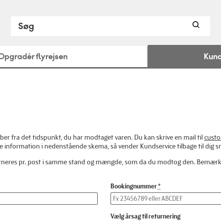
Opgradér flyrejsen
Kund
ber fra det tidspunkt, du har modtaget varen. Du kan skrive en mail til
custo
 information i nedenstående skema, så vender Kundservice tilbage til dig sn
urneres pr. post i samme stand og mængde, som da du modtog den. Bemærk ve
Bookingnummer
Vælg årsag til returnering