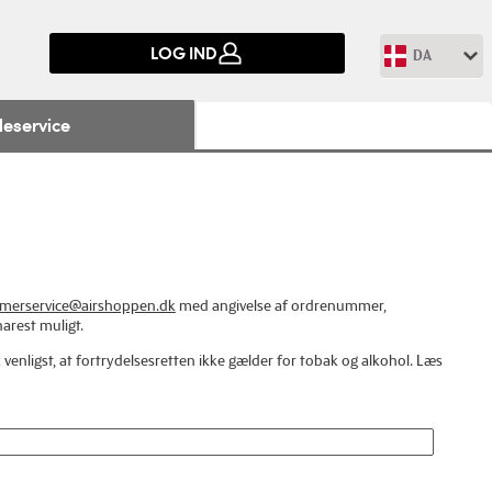
LOG IND
DA
eservice
merservice@airshoppen.dk
med angivelse af ordrenummer,
arest muligt.
nligst, at fortrydelsesretten ikke gælder for tobak og alkohol. Læs