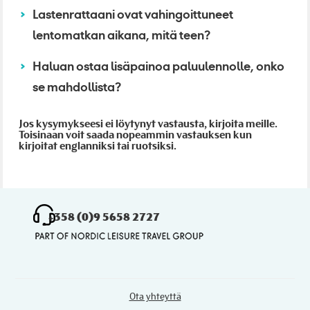
Lastenrattaani ovat vahingoittuneet
lentomatkan aikana, mitä teen?
Haluan ostaa lisäpainoa paluulennolle, onko
se mahdollista?
Jos kysymykseesi ei löytynyt vastausta, kirjoita meille.
Toisinaan voit saada nopeammin vastauksen kun
kirjoitat englanniksi tai ruotsiksi.
+358 (0)9 5658 2727
Ota yhteyttä