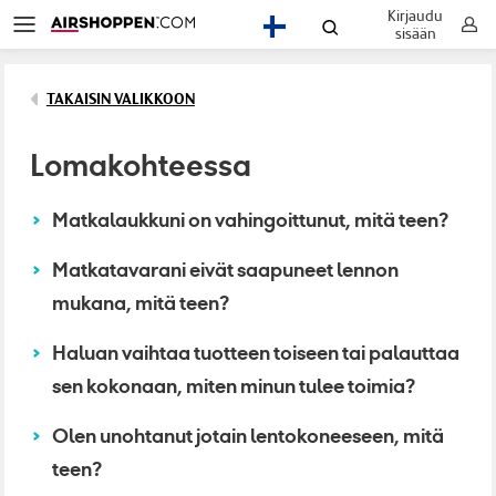
Kirjaudu
FI
sisään
TAKAISIN VALIKKOON
Lomakohteessa
Matkalaukkuni on vahingoittunut, mitä teen?
Matkatavarani eivät saapuneet lennon
mukana, mitä teen?
Haluan vaihtaa tuotteen toiseen tai palauttaa
sen kokonaan, miten minun tulee toimia?
Olen unohtanut jotain lentokoneeseen, mitä
teen?