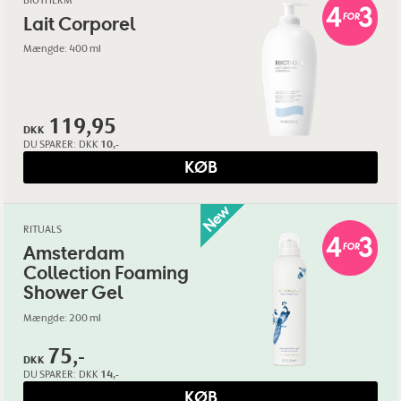
Lait Corporel
Mængde: 400 ml
119,95
DKK
DU SPARER:
DKK
10,-
KØB
RITUALS
Amsterdam
Collection Foaming
Shower Gel
Mængde: 200 ml
75,-
DKK
DU SPARER:
DKK
14,-
KØB