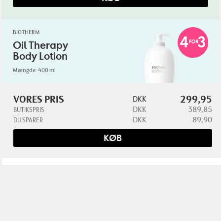
BIOTHERM
Oil Therapy
Body Lotion
Mængde: 400 ml
VORES PRIS
299,95
DKK
129,-
DKK
DKK
389,85
BUTIKSPRIS
DU SPARER:
DKK
25,95
DKK
89,90
DU SPARER
KØB
KØB
RITUALS
The Ritual of Karma
Foaming Shower
Gel
Mængde: 200 ml