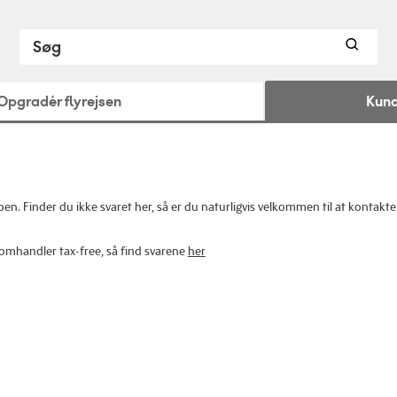
Opgradér flyrejsen
Kund
n. Finder du ikke svaret her, så er du naturligvis velkommen til at kontakte 
omhandler tax-free, så find svarene
her