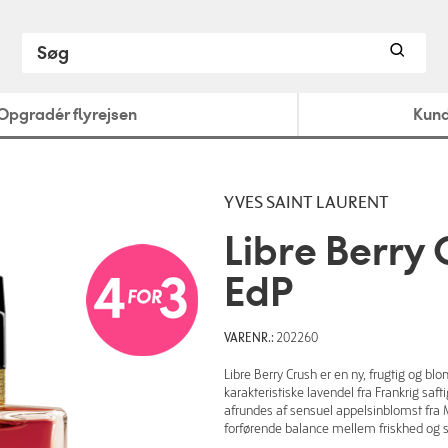
Opgradér flyrejsen
Kund
YVES SAINT LAURENT
Libre Berry
EdP
VARENR.:
202260
Libre Berry Crush er en ny, frugtig og b
karakteristiske lavendel fra Frankrig saft
afrundes af sensuel appelsinblomst fra
forførende balance mellem friskhed og