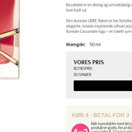
Resultatet er en dristig og uimodståelig du
livet fuldt ud.
Den ikoniske LIBRE-flakon er her fortolk
elegante, tuxedo-inspirerede silhuet pr
ikoniske Cassandre-logo – et stærkt sym
Mængde:
50 ml
VORES PRIS
BUTIKSPRIS
DU SPARER
KØB 4 - BETAL FOR 3
Køb 4 produkter med det pi
produkt er gratis. For at dr
varer (eller 8, 12 og så v