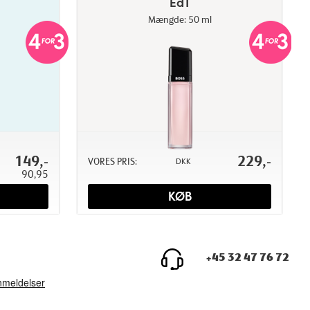
EdT
Mængde: 50 ml
149,-
229,-
VORES PRIS:
DKK
90,95
KØB
+45 32 47 76 72