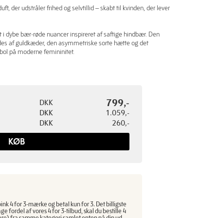
ft, der udstråler frihed og selvtillid – skabt til kvinden, der lever
et i dybe bær-røde nuancer inspireret af saftige hindbær. Den
ydes af guldkæder, den asymmetriske sorte hætte og det
bol på moderne femininitet.
799,-
DKK
DKK
1.059,-
DKK
260,-
KØB
nk 4 for 3-mærke og betal kun for 3. Det billigste
age fordel af vores 4 for 3-tilbud, skal du bestille 4
idere) fra samme kategori samlet enten på din ud-