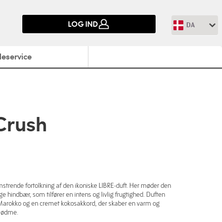
LOG IND
DA
eservice
 Crush
lomstrende fortolkning af den ikoniske LIBRE-duft. Her møder den
ige hindbær, som tilfører en intens og livlig frugtighed. Duften
 Marokko og en cremet kokosakkord, der skaber en varm og
 sødme.